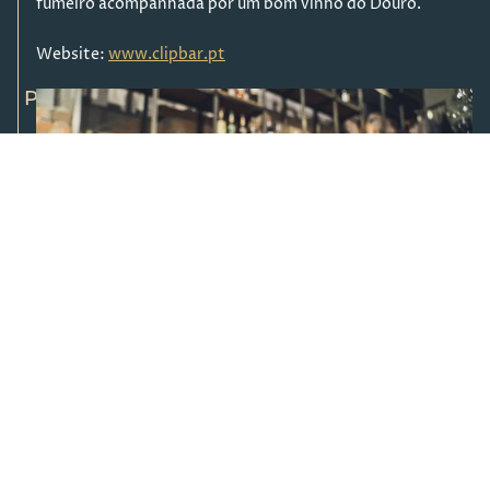
fumeiro acompanhada por um bom vinho do Douro.
Website:
www.clipbar.pt
PT
EN